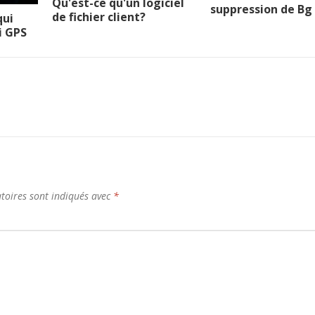
Qu'est-ce qu'un logiciel
suppression de Bg
de fichier client?
qui
i GPS
toires sont indiqués avec
*